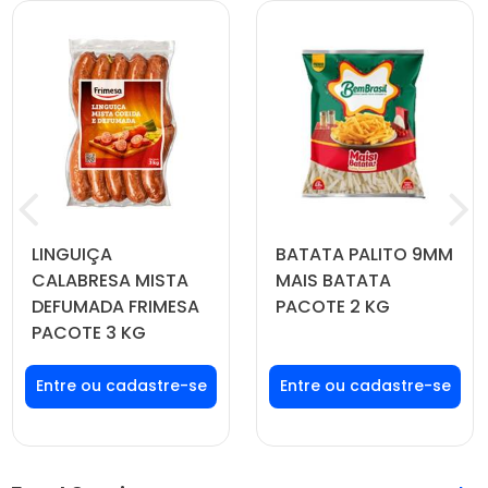
LINGUIÇA
BATATA PALITO 9MM
CALABRESA MISTA
MAIS BATATA
DEFUMADA FRIMESA
PACOTE 2 KG
PACOTE 3 KG
Faça seu login ou
Faça seu login ou
cadastre-se para
cadastre-se para
ver preços e
ver preços e
comprar
comprar