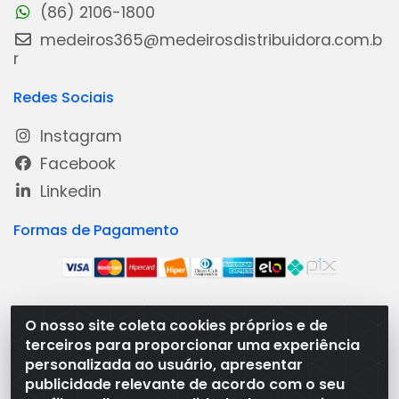
(86) 2106-1800
medeiros365@medeirosdistribuidora.com.b
r
Redes Sociais
Instagram
Facebook
Linkedin
Formas de Pagamento
O nosso site coleta cookies próprios e de
Medeiros Distribuidora - Rua Dias Carneiro, 1977 -
terceiros para proporcionar uma experiência
Ramal, Bacabal/MA - CEP 65.700-000 - CNPJ
personalizada ao usuário, apresentar
08.474.030/0001-41
publicidade relevante de acordo com o seu