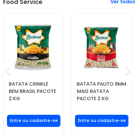
Food Service
Veja mais
BATATA CRINKLE
BATATA PALITO 9MM
BEM BRASIL PACOTE
MAIS BATATA
2 KG
PACOTE 2 KG
Faça seu login ou
Faça seu login ou
cadastre-se para
cadastre-se para
ver preços e
ver preços e
comprar
comprar