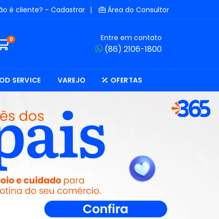
ão é cliente? - Cadastrar
|
Área do Consultor
Entre em contato
0
(86) 2106-1800
OD SERVICE
VAREJO
OFERTAS