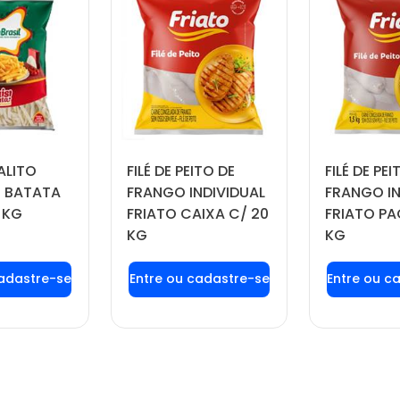
ALITO
FILÉ DE PEITO DE
FILÉ DE PEI
 BATATA
FRANGO INDIVIDUAL
FRANGO IN
 KG
FRIATO CAIXA C/ 20
FRIATO PA
KG
KG
 login ou
Faça seu login ou
Faça seu
tre-se
cadastre-se
cadas
 preços e
para ver preços e
para ver
prar
comprar
com