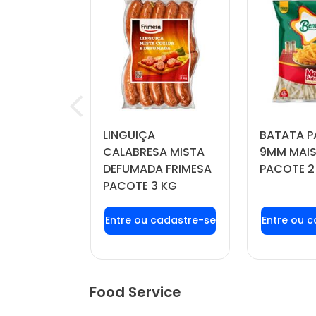
RINKLE
LINGUIÇA
BATATA P
IL PACOTE
CALABRESA MISTA
9MM MAIS
DEFUMADA FRIMESA
PACOTE 2
PACOTE 3 KG
u login ou
Faça seu login ou
Faça seu
stre-se
cadastre-se
cadas
r preços e
para ver preços e
para ver
mprar
comprar
com
Food Service