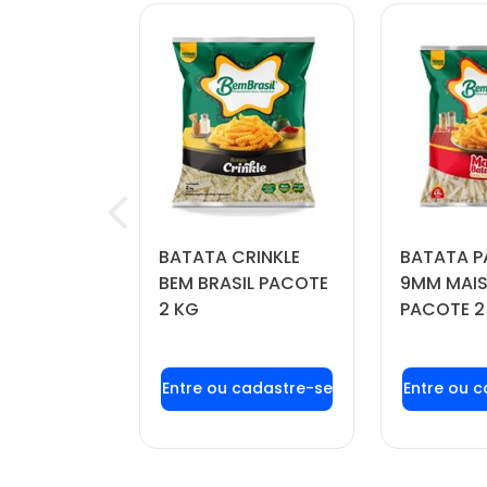
OÍDA
BATATA CRINKLE
BATATA P
FORTBOI
BEM BRASIL PACOTE
9MM MAIS
 KG
2 KG
PACOTE 2
u login ou
Faça seu login ou
Faça seu
stre-se
cadastre-se
cadas
r preços e
para ver preços e
para ver
mprar
comprar
com