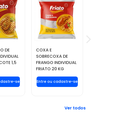
TO DE
COXA E
QUEIJO MU
DIVIDUAL
SOBRECOXA DE
MANDAKA 
COTE 1,5
FRANGO INDIVIDUAL
APROX. 4 
FRIATO 20 KG
 login ou
Faça seu login ou
Faça seu 
tre-se
cadastre-se
cadast
 preços e
para ver preços e
para ver 
prar
comprar
comp
Veja mais