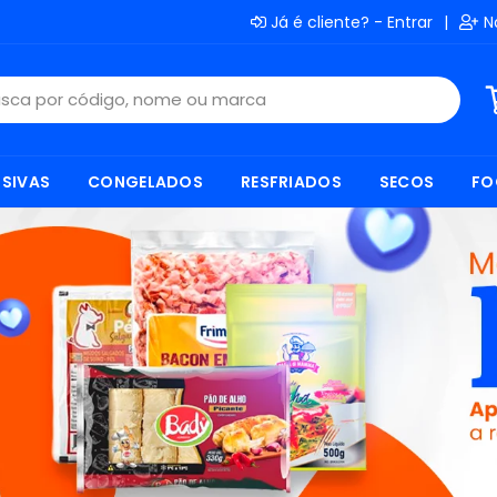
Já é cliente? - Entrar
|
N
SIVAS
CONGELADOS
RESFRIADOS
SECOS
FO