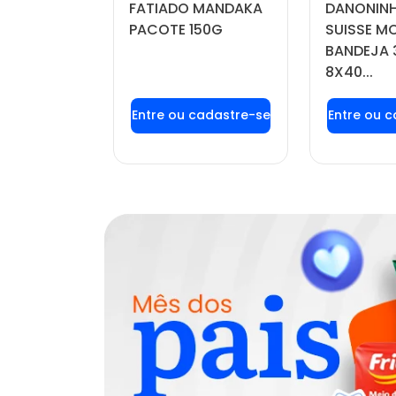
FATIADO MANDAKA
DANONINH
DO POTE
PACOTE 150G
SUISSE 
BANDEJA 
8X40...
u login ou
Faça seu login ou
Faça seu
stre-se
cadastre-se
cadas
r preços e
para ver preços e
para ver
mprar
comprar
com