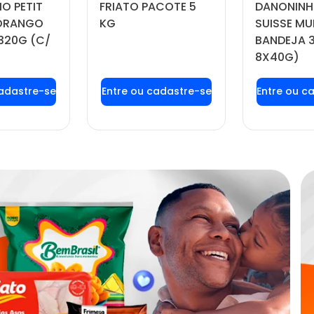
O PETIT
FRIATO PACOTE 5
DANONINH
MORANGO
KG
SUISSE MU
320G (C/
BANDEJA 
8X40G)
 login ou
Faça seu login ou
Faça seu
tre-se
cadastre-se
cadas
 preços e
para ver preços e
para ver
prar
comprar
com