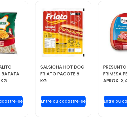
ALITO
SALSICHA HOT DOG
PRESUNTO
 BATATA
FRIATO PACOTE 5
FRIMESA P
 KG
KG
APROX. 3,
 login ou
Faça seu login ou
Faça seu
tre-se
cadastre-se
cadas
 preços e
para ver preços e
para ver
prar
comprar
com