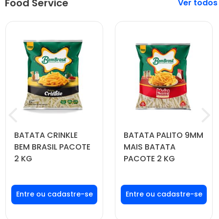
Food Service
Veja mais
BATATA CRINKLE
BATATA PALITO 9MM
BEM BRASIL PACOTE
MAIS BATATA
2 KG
PACOTE 2 KG
Faça seu login ou
Faça seu login ou
cadastre-se para
cadastre-se para
ver preços e
ver preços e
comprar
comprar