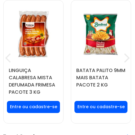
LINGUIÇA
BATATA PALITO 9MM
CALABRESA MISTA
MAIS BATATA
DEFUMADA FRIMESA
PACOTE 2 KG
PACOTE 3 KG
Faça seu login ou
Faça seu login ou
cadastre-se para
cadastre-se para
ver preços e
ver preços e
comprar
comprar