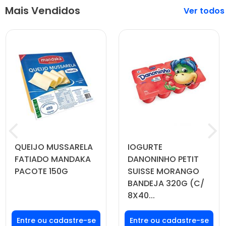
Mais Vendidos
Veja mais
QUEIJO MUSSARELA
IOGURTE
FATIADO MANDAKA
DANONINHO PETIT
PACOTE 150G
SUISSE MORANGO
BANDEJA 320G (C/
8X40...
Faça seu login ou
Faça seu login ou
cadastre-se para
cadastre-se para