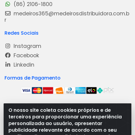
(86) 2106-1800
medeiros365@medeirosdistribuidora.com.b
r
Redes Sociais
Instagram
Facebook
Linkedin
Formas de Pagamento
O nosso site coleta cookies próprios e de
Medeiros Distribuidora - Rua Dias Carneiro, 1977 -
terceiros para proporcionar uma experiência
Ramal, Bacabal/MA - CEP 65.700-000 - CNPJ
personalizada ao usuário, apresentar
08.474.030/0001-41
publicidade relevante de acordo com o seu