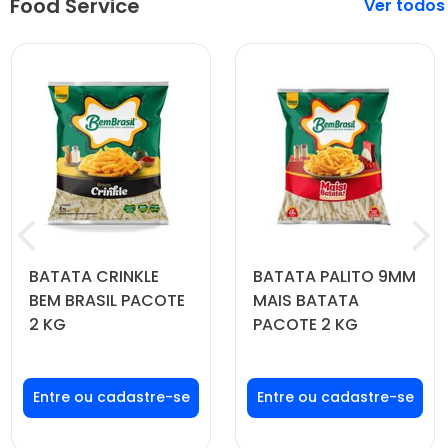
Food Service
Veja mais
BATATA CRINKLE
BATATA PALITO 9MM
BEM BRASIL PACOTE
MAIS BATATA
2 KG
PACOTE 2 KG
Faça seu login ou
Faça seu login ou
cadastre-se para
cadastre-se para
ver preços e
ver preços e
comprar
comprar