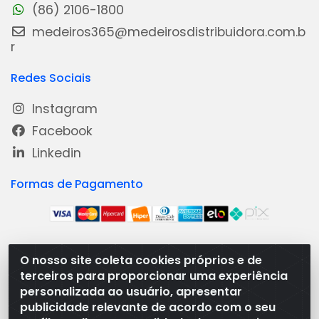
(86) 2106-1800
medeiros365@medeirosdistribuidora.com.b
r
Redes Sociais
Instagram
Facebook
Linkedin
Formas de Pagamento
O nosso site coleta cookies próprios e de
Medeiros Distribuidora - Rua Dias Carneiro, 1977 -
terceiros para proporcionar uma experiência
Ramal, Bacabal/MA - CEP 65.700-000 - CNPJ
personalizada ao usuário, apresentar
08.474.030/0001-41
publicidade relevante de acordo com o seu