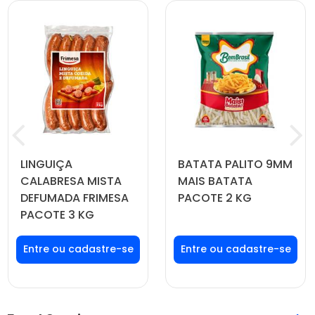
LINGUIÇA
BATATA PALITO 9MM
CALABRESA MISTA
MAIS BATATA
DEFUMADA FRIMESA
PACOTE 2 KG
PACOTE 3 KG
Faça seu login ou
Faça seu login ou
cadastre-se para
cadastre-se para
ver preços e
ver preços e
comprar
comprar