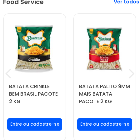
Food Service
Veja mais
BATATA CRINKLE
BATATA PALITO 9MM
BEM BRASIL PACOTE
MAIS BATATA
2 KG
PACOTE 2 KG
Faça seu login ou
Faça seu login ou
cadastre-se para
cadastre-se para
ver preços e
ver preços e
comprar
comprar