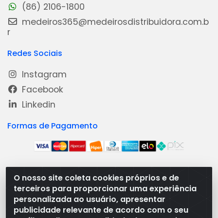
(86) 2106-1800
medeiros365@medeirosdistribuidora.com.b
r
Redes Sociais
Instagram
Facebook
Linkedin
Formas de Pagamento
O nosso site coleta cookies próprios e de
Medeiros Distribuidora - Rua Dias Carneiro, 1977 -
terceiros para proporcionar uma experiência
Ramal, Bacabal/MA - CEP 65.700-000 - CNPJ
personalizada ao usuário, apresentar
08.474.030/0001-41
publicidade relevante de acordo com o seu