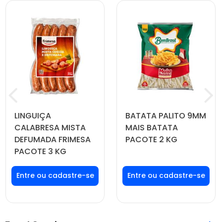
LINGUIÇA
BATATA PALITO 9MM
CALABRESA MISTA
MAIS BATATA
DEFUMADA FRIMESA
PACOTE 2 KG
PACOTE 3 KG
Faça seu login ou
Faça seu login ou
cadastre-se para
cadastre-se para
ver preços e
ver preços e
comprar
comprar