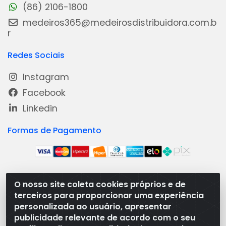
(86) 2106-1800
medeiros365@medeirosdistribuidora.com.b
r
Redes Sociais
Instagram
Facebook
Linkedin
Formas de Pagamento
O nosso site coleta cookies próprios e de
Medeiros Distribuidora - Rua Dias Carneiro, 1977 -
terceiros para proporcionar uma experiência
Ramal, Bacabal/MA - CEP 65.700-000 - CNPJ
personalizada ao usuário, apresentar
08.474.030/0001-41
publicidade relevante de acordo com o seu