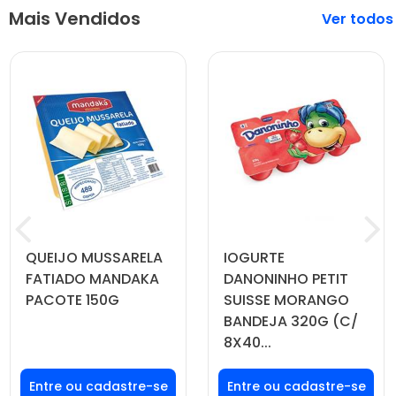
Mais Vendidos
Veja mais
QUEIJO MUSSARELA
IOGURTE
FATIADO MANDAKA
DANONINHO PETIT
PACOTE 150G
SUISSE MORANGO
BANDEJA 320G (C/
8X40...
Faça seu login ou
Faça seu login ou
cadastre-se para
cadastre-se para