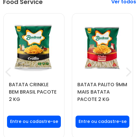
Food Service
Veja mais
BATATA CRINKLE
BATATA PALITO 9MM
BEM BRASIL PACOTE
MAIS BATATA
2 KG
PACOTE 2 KG
Faça seu login ou
Faça seu login ou
cadastre-se para
cadastre-se para
ver preços e
ver preços e
comprar
comprar