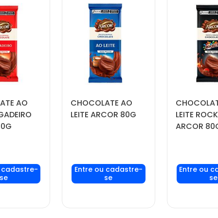
ATE AO
CHOCOLATE AO
CHOCOLAT
IGADEIRO
LEITE ARCOR 80G
LEITE ROCK
80G
ARCOR 80
seu login
Faça seu login
Faça seu
ou
ou
ou
stre-se
cadastre-se
cadast
er preços
para ver preços
para ver
omprar
e comprar
e com