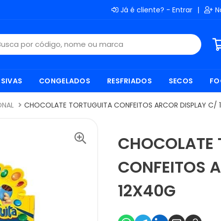
Já é cliente? - Entrar
|
N
SIVAS
CONGELADOS
RESFRIADOS
SECOS
FO
ONAL
CHOCOLATE TORTUGUITA CONFEITOS ARCOR DISPLAY C/ 
CHOCOLATE 
CONFEITOS A
12X40G