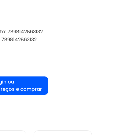
to: 7898142863132
: 7898142863132
gin ou
preços e comprar