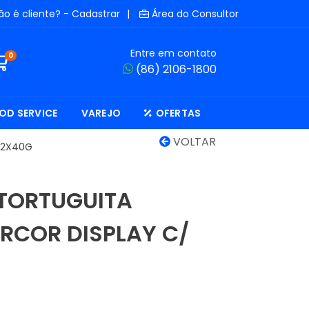
ão é cliente? - Cadastrar
|
Área do Consultor
Entre em contato
0
(86) 2106-1800
OD SERVICE
VAREJO
OFERTAS
VOLTAR
12X40G
TORTUGUITA
RCOR DISPLAY C/