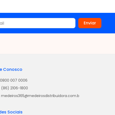
le Conosco
0800 007 0006
(86) 2106-1800
medeiros365@medeirosdistribuidora.com.b
des Sociais