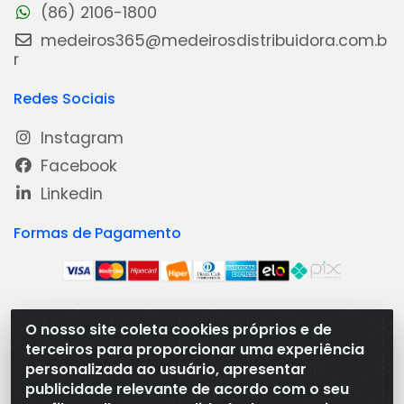
(86) 2106-1800
medeiros365@medeirosdistribuidora.com.b
r
Redes Sociais
Instagram
Facebook
Linkedin
Formas de Pagamento
O nosso site coleta cookies próprios e de
Medeiros Distribuidora - Rua Dias Carneiro, 1977 -
terceiros para proporcionar uma experiência
Ramal, Bacabal/MA - CEP 65.700-000 - CNPJ
personalizada ao usuário, apresentar
08.474.030/0001-41
publicidade relevante de acordo com o seu