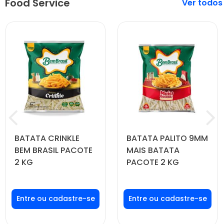
Food Service
Veja mais
BATATA CRINKLE
BATATA PALITO 9MM
BEM BRASIL PACOTE
MAIS BATATA
2 KG
PACOTE 2 KG
Faça seu login ou
Faça seu login ou
cadastre-se para
cadastre-se para
ver preços e
ver preços e
comprar
comprar