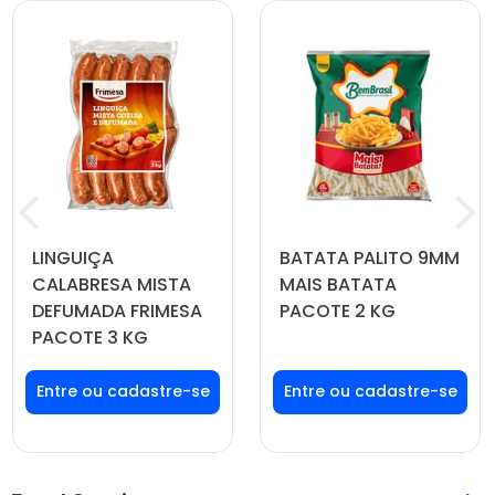
LINGUIÇA
BATATA PALITO 9MM
CALABRESA MISTA
MAIS BATATA
DEFUMADA FRIMESA
PACOTE 2 KG
PACOTE 3 KG
Faça seu login ou
Faça seu login ou
cadastre-se para
cadastre-se para
ver preços e
ver preços e
comprar
comprar