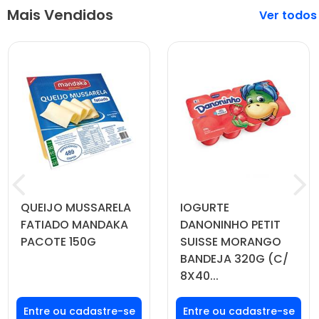
Mais Vendidos
Veja mais
QUEIJO MUSSARELA
IOGURTE
FATIADO MANDAKA
DANONINHO PETIT
PACOTE 150G
SUISSE MORANGO
BANDEJA 320G (C/
8X40...
Faça seu login ou
Faça seu login ou
cadastre-se para
cadastre-se para