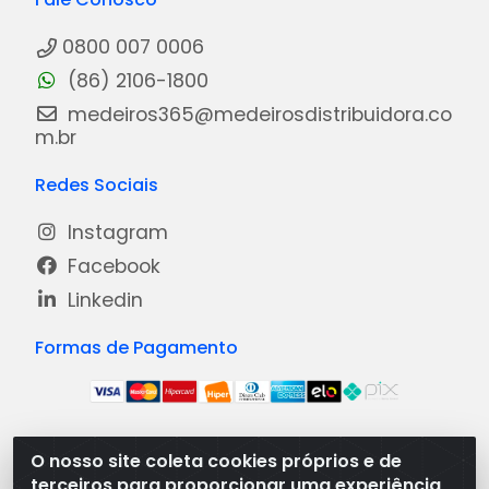
0800 007 0006
(86) 2106-1800
medeiros365@medeirosdistribuidora.co
m.br
Redes Sociais
Instagram
Facebook
Linkedin
Formas de Pagamento
O nosso site coleta cookies próprios e de
Medeiros Distribuidora - Rua Dias Carneiro, 1977 -
terceiros para proporcionar uma experiência