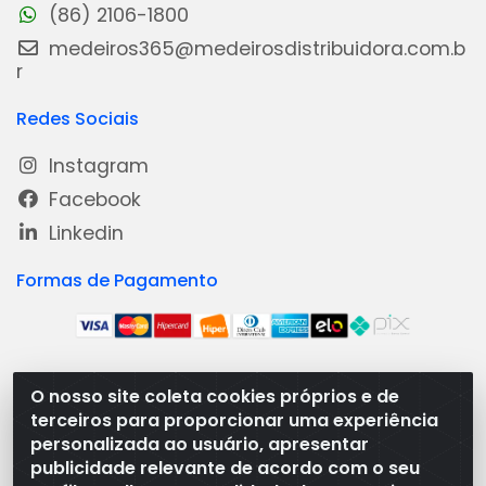
(86) 2106-1800
medeiros365@medeirosdistribuidora.com.b
r
Redes Sociais
Instagram
Facebook
Linkedin
Formas de Pagamento
O nosso site coleta cookies próprios e de
Medeiros Distribuidora - Rua Dias Carneiro, 1977 -
terceiros para proporcionar uma experiência
Ramal, Bacabal/MA - CEP 65.700-000 - CNPJ
personalizada ao usuário, apresentar
08.474.030/0001-41
publicidade relevante de acordo com o seu