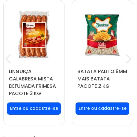
LINGUIÇA
BATATA PALITO 9MM
CALABRESA MISTA
MAIS BATATA
DEFUMADA FRIMESA
PACOTE 2 KG
PACOTE 3 KG
Faça seu login ou
Faça seu login ou
cadastre-se para
cadastre-se para
ver preços e
ver preços e
comprar
comprar