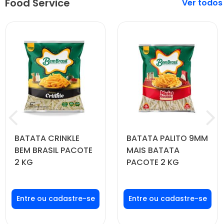
Food Service
Veja mais
BATATA CRINKLE
BATATA PALITO 9MM
BEM BRASIL PACOTE
MAIS BATATA
2 KG
PACOTE 2 KG
Faça seu login ou
Faça seu login ou
cadastre-se para
cadastre-se para
ver preços e
ver preços e
comprar
comprar