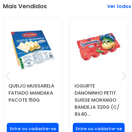
Mais Vendidos
Veja mais
QUEIJO MUSSARELA
IOGURTE
FATIADO MANDAKA
DANONINHO PETIT
PACOTE 150G
SUISSE MORANGO
BANDEJA 320G (C/
8X40...
Faça seu login ou
Faça seu login ou
cadastre-se para
cadastre-se para