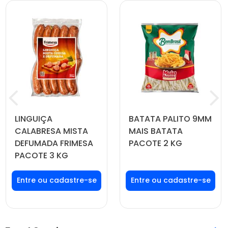
LINGUIÇA
BATATA PALITO 9MM
CALABRESA MISTA
MAIS BATATA
DEFUMADA FRIMESA
PACOTE 2 KG
PACOTE 3 KG
Faça seu login ou
Faça seu login ou
cadastre-se para
cadastre-se para
ver preços e
ver preços e
comprar
comprar