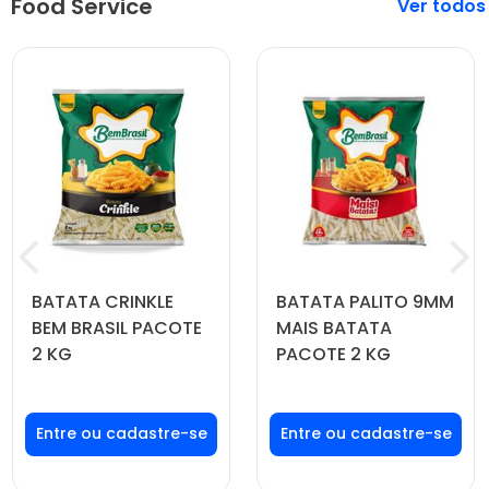
Food Service
Veja mais
BATATA CRINKLE
BATATA PALITO 9MM
BEM BRASIL PACOTE
MAIS BATATA
2 KG
PACOTE 2 KG
Faça seu login ou
Faça seu login ou
cadastre-se para
cadastre-se para
ver preços e
ver preços e
comprar
comprar