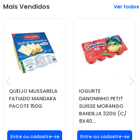
Mais Vendidos
Veja mais
QUEIJO MUSSARELA
IOGURTE
FATIADO MANDAKA
DANONINHO PETIT
PACOTE 150G
SUISSE MORANGO
BANDEJA 320G (C/
8X40...
Faça seu login ou
Faça seu login ou
cadastre-se para
cadastre-se para