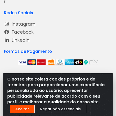
r
Redes Sociais
Instagram
Facebook
Linkedin
Formas de Pagamento
O nosso site coleta cookies próprios e de
Medeiros Distribuidora - Rua Dias Carneiro, 1977 -
terceiros para proporcionar uma experiência
Ramal, Bacabal/MA - CEP 65.700-000 - CNPJ
personalizada ao usuário, apresentar
08.474.030/0001-41
publicidade relevante de acordo com o seu
perfil e melhorar a qualidade do nosso site.
Aceitar
Negar não essenciais