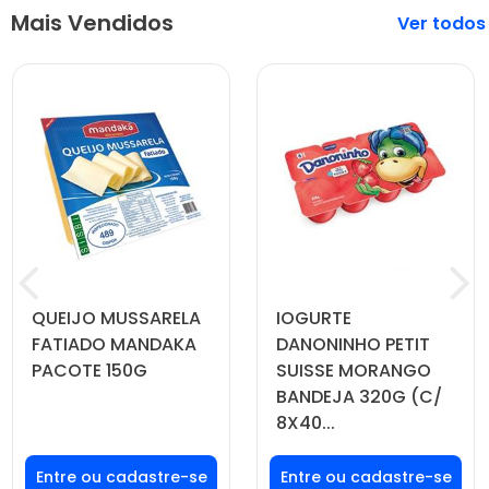
Mais Vendidos
Veja mais
QUEIJO MUSSARELA
IOGURTE
FATIADO MANDAKA
DANONINHO PETIT
PACOTE 150G
SUISSE MORANGO
BANDEJA 320G (C/
8X40...
Faça seu login ou
Faça seu login ou
cadastre-se para
cadastre-se para