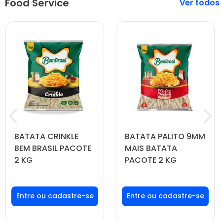
Food Service
Veja mais
BATATA CRINKLE
BATATA PALITO 9MM
BEM BRASIL PACOTE
MAIS BATATA
2 KG
PACOTE 2 KG
Faça seu login ou
Faça seu login ou
cadastre-se para
cadastre-se para
ver preços e
ver preços e
comprar
comprar