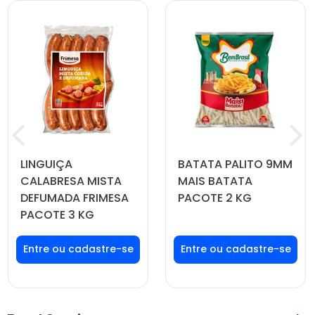
LINGUIÇA
BATATA PALITO 9MM
CALABRESA MISTA
MAIS BATATA
DEFUMADA FRIMESA
PACOTE 2 KG
PACOTE 3 KG
Faça seu login ou
Faça seu login ou
cadastre-se para
cadastre-se para
ver preços e
ver preços e
comprar
comprar