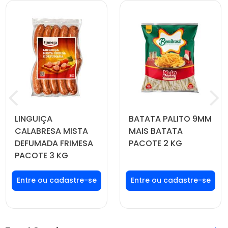
LINGUIÇA
BATATA PALITO 9MM
CALABRESA MISTA
MAIS BATATA
DEFUMADA FRIMESA
PACOTE 2 KG
PACOTE 3 KG
Faça seu login ou
Faça seu login ou
cadastre-se para
cadastre-se para
ver preços e
ver preços e
comprar
comprar