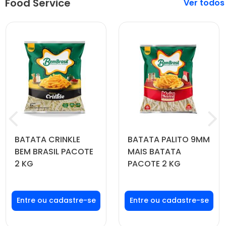
Food Service
Veja mais
BATATA CRINKLE
BATATA PALITO 9MM
BEM BRASIL PACOTE
MAIS BATATA
2 KG
PACOTE 2 KG
Faça seu login ou
Faça seu login ou
cadastre-se para
cadastre-se para
ver preços e
ver preços e
comprar
comprar