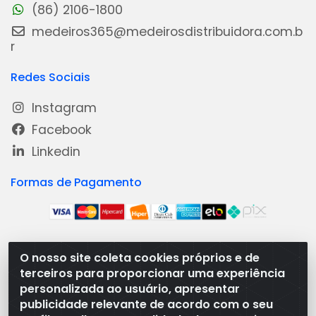
(86) 2106-1800
medeiros365@medeirosdistribuidora.com.b
r
Redes Sociais
Instagram
Facebook
Linkedin
Formas de Pagamento
O nosso site coleta cookies próprios e de
Medeiros Distribuidora - Rua Dias Carneiro, 1977 -
terceiros para proporcionar uma experiência
Ramal, Bacabal/MA - CEP 65.700-000 - CNPJ
personalizada ao usuário, apresentar
08.474.030/0001-41
publicidade relevante de acordo com o seu