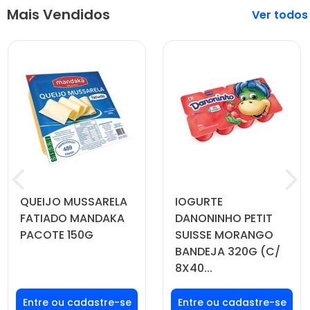
Mais Vendidos
Veja mais
QUEIJO MUSSARELA
IOGURTE
FATIADO MANDAKA
DANONINHO PETIT
PACOTE 150G
SUISSE MORANGO
BANDEJA 320G (C/
8X40...
Faça seu login ou
Faça seu login ou
cadastre-se para
cadastre-se para