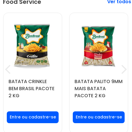
Food Service
Veja mais
BATATA CRINKLE
BATATA PALITO 9MM
BEM BRASIL PACOTE
MAIS BATATA
2 KG
PACOTE 2 KG
Faça seu login ou
Faça seu login ou
cadastre-se para
cadastre-se para
ver preços e
ver preços e
comprar
comprar