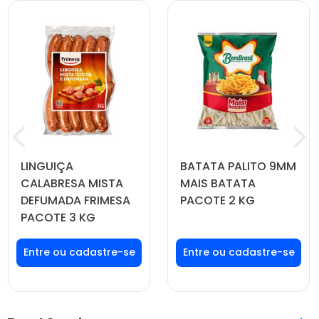
LINGUIÇA
BATATA PALITO 9MM
CALABRESA MISTA
MAIS BATATA
DEFUMADA FRIMESA
PACOTE 2 KG
PACOTE 3 KG
Faça seu login ou
Faça seu login ou
cadastre-se para
cadastre-se para
ver preços e
ver preços e
comprar
comprar