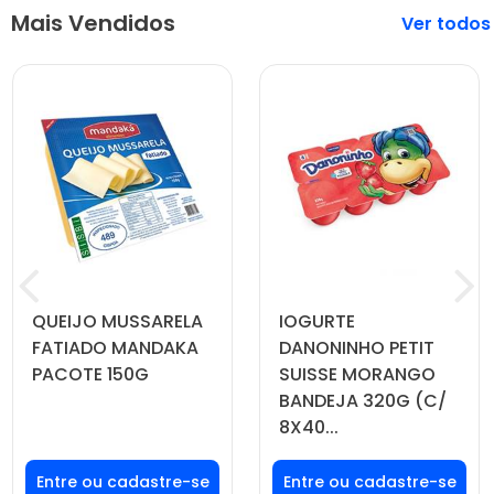
Mais Vendidos
Veja mais
QUEIJO MUSSARELA
IOGURTE
FATIADO MANDAKA
DANONINHO PETIT
PACOTE 150G
SUISSE MORANGO
BANDEJA 320G (C/
8X40...
Faça seu login ou
Faça seu login ou
cadastre-se para
cadastre-se para