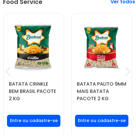
Food Service
Veja mais
BATATA CRINKLE
BATATA PALITO 9MM
BEM BRASIL PACOTE
MAIS BATATA
2 KG
PACOTE 2 KG
Faça seu login ou
Faça seu login ou
cadastre-se para
cadastre-se para
ver preços e
ver preços e
comprar
comprar