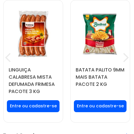
LINGUIÇA
BATATA PALITO 9MM
CALABRESA MISTA
MAIS BATATA
DEFUMADA FRIMESA
PACOTE 2 KG
PACOTE 3 KG
Faça seu login ou
Faça seu login ou
cadastre-se para
cadastre-se para
ver preços e
ver preços e
comprar
comprar