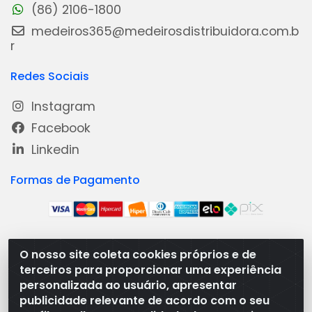
(86) 2106-1800
medeiros365@medeirosdistribuidora.com.b
r
Redes Sociais
Instagram
Facebook
Linkedin
Formas de Pagamento
O nosso site coleta cookies próprios e de
Medeiros Distribuidora - Rua Dias Carneiro, 1977 -
terceiros para proporcionar uma experiência
Ramal, Bacabal/MA - CEP 65.700-000 - CNPJ
personalizada ao usuário, apresentar
08.474.030/0001-41
publicidade relevante de acordo com o seu