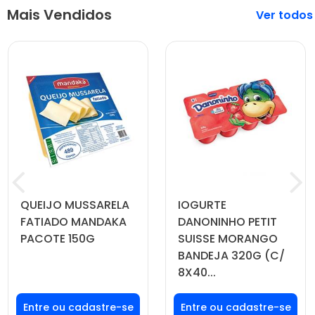
Mais Vendidos
Veja mais
QUEIJO MUSSARELA
IOGURTE
FATIADO MANDAKA
DANONINHO PETIT
PACOTE 150G
SUISSE MORANGO
BANDEJA 320G (C/
8X40...
Faça seu login ou
Faça seu login ou
cadastre-se para
cadastre-se para