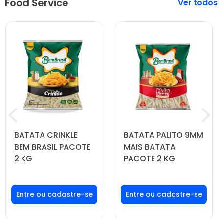
Food Service
Veja mais
BATATA CRINKLE
BATATA PALITO 9MM
BEM BRASIL PACOTE
MAIS BATATA
2 KG
PACOTE 2 KG
Faça seu login ou
Faça seu login ou
cadastre-se para
cadastre-se para
ver preços e
ver preços e
comprar
comprar