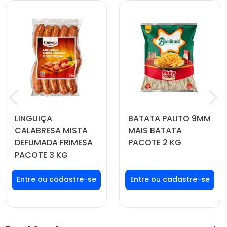
LINGUIÇA
BATATA PALITO 9MM
CALABRESA MISTA
MAIS BATATA
DEFUMADA FRIMESA
PACOTE 2 KG
PACOTE 3 KG
Faça seu login ou
Faça seu login ou
cadastre-se para
cadastre-se para
ver preços e
ver preços e
comprar
comprar