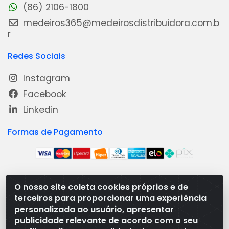
(86) 2106-1800
medeiros365@medeirosdistribuidora.com.b
r
Redes Sociais
Instagram
Facebook
Linkedin
Formas de Pagamento
O nosso site coleta cookies próprios e de
Medeiros Distribuidora - Rua Dias Carneiro, 1977 -
terceiros para proporcionar uma experiência
Ramal, Bacabal/MA - CEP 65.700-000 - CNPJ
personalizada ao usuário, apresentar
08.474.030/0001-41
publicidade relevante de acordo com o seu