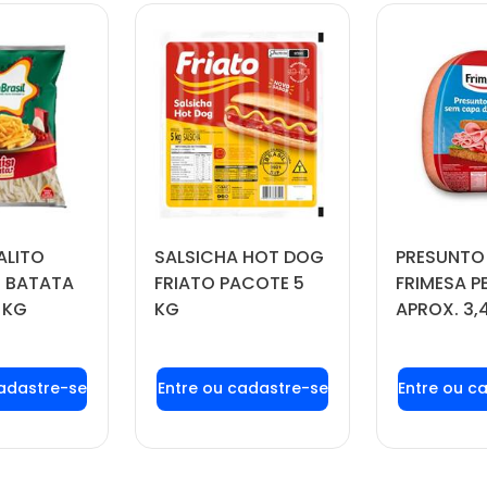
ALITO
SALSICHA HOT DOG
PRESUNTO
 BATATA
FRIATO PACOTE 5
FRIMESA P
 KG
KG
APROX. 3,
 login ou
Faça seu login ou
Faça seu
tre-se
cadastre-se
cadas
 preços e
para ver preços e
para ver
prar
comprar
com