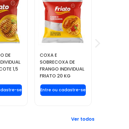
TO DE
COXA E
QUEIJO MU
DIVIDUAL
SOBRECOXA DE
MANDAKA 
COTE 1,5
FRANGO INDIVIDUAL
APROX. 4 
FRIATO 20 KG
 login ou
Faça seu login ou
Faça seu 
tre-se
cadastre-se
cadast
 preços e
para ver preços e
para ver 
prar
comprar
comp
Veja mais