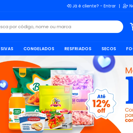
Já é cliente? - Entrar
|
N
SIVAS
CONGELADOS
RESFRIADOS
SECOS
FO