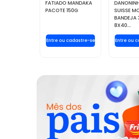
FATIADO MANDAKA
DANONINH
DO POTE
PACOTE 150G
SUISSE 
BANDEJA 
8X40...
u login ou
Faça seu login ou
Faça seu
stre-se
cadastre-se
cadas
r preços e
para ver preços e
para ver
mprar
comprar
com