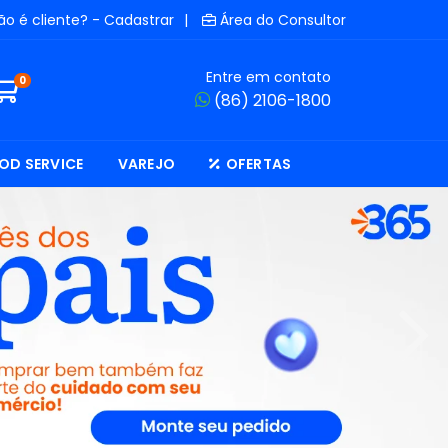
ão é cliente? - Cadastrar
|
Área do Consultor
Entre em contato
0
(86) 2106-1800
OD SERVICE
VAREJO
OFERTAS