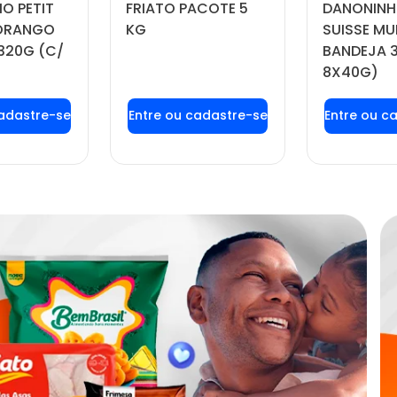
O PETIT
FRIATO PACOTE 5
DANONINH
MORANGO
KG
SUISSE MU
320G (C/
BANDEJA 
8X40G)
 login ou
Faça seu login ou
Faça seu
tre-se
cadastre-se
cadas
 preços e
para ver preços e
para ver
prar
comprar
com