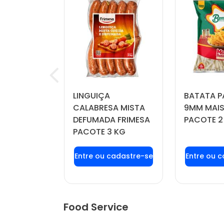
RINKLE
LINGUIÇA
BATATA P
IL PACOTE
CALABRESA MISTA
9MM MAIS
DEFUMADA FRIMESA
PACOTE 2
PACOTE 3 KG
u login ou
Faça seu login ou
Faça seu
stre-se
cadastre-se
cadas
r preços e
para ver preços e
para ver
mprar
comprar
com
Food Service