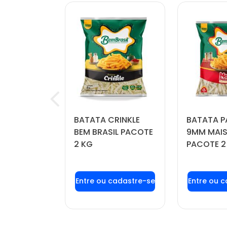
OÍDA
BATATA CRINKLE
BATATA P
FORTBOI
BEM BRASIL PACOTE
9MM MAIS
 KG
2 KG
PACOTE 2
u login ou
Faça seu login ou
Faça seu
stre-se
cadastre-se
cadas
r preços e
para ver preços e
para ver
mprar
comprar
com