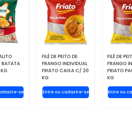
ALITO
FILÉ DE PEITO DE
FILÉ DE PEI
 BATATA
FRANGO INDIVIDUAL
FRANGO IN
 KG
FRIATO CAIXA C/ 20
FRIATO PA
KG
KG
 login ou
Faça seu login ou
Faça seu
tre-se
cadastre-se
cadas
 preços e
para ver preços e
para ver
prar
comprar
com