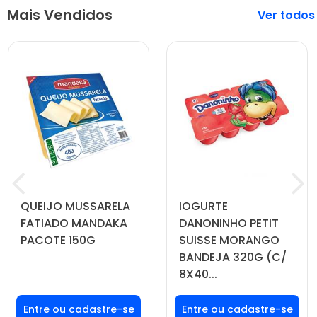
Mais Vendidos
Veja mais
QUEIJO MUSSARELA
IOGURTE
FATIADO MANDAKA
DANONINHO PETIT
PACOTE 150G
SUISSE MORANGO
BANDEJA 320G (C/
8X40...
Faça seu login ou
Faça seu login ou
cadastre-se para
cadastre-se para