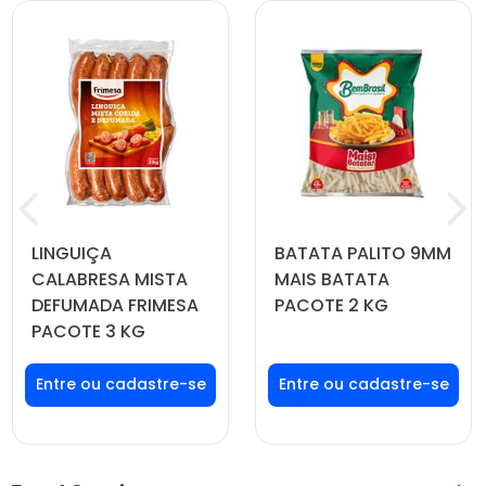
LINGUIÇA
BATATA PALITO 9MM
CALABRESA MISTA
MAIS BATATA
DEFUMADA FRIMESA
PACOTE 2 KG
PACOTE 3 KG
Faça seu login ou
Faça seu login ou
cadastre-se para
cadastre-se para
ver preços e
ver preços e
comprar
comprar