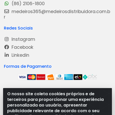
(86) 2106-1800
medeiros365@medeirosdistribuidora.com.b
r
Redes Sociais
Instagram
Facebook
Linkedin
Formas de Pagamento
O nosso site coleta cookies próprios e de
Medeiros Distribuidora - Rua Dias Carneiro, 1977 -
terceiros para proporcionar uma experiência
Ramal, Bacabal/MA - CEP 65.700-000 - CNPJ
personalizada ao usuário, apresentar
08.474.030/0001-41
publicidade relevante de acordo com o seu