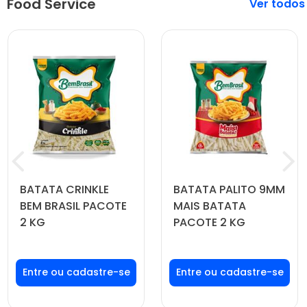
Food Service
Veja mais
BATATA CRINKLE
BATATA PALITO 9MM
BEM BRASIL PACOTE
MAIS BATATA
2 KG
PACOTE 2 KG
Faça seu login ou
Faça seu login ou
cadastre-se para
cadastre-se para
ver preços e
ver preços e
comprar
comprar