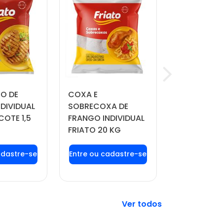
TO DE
COXA E
QUEIJO MU
DIVIDUAL
SOBRECOXA DE
MANDAKA 
COTE 1,5
FRANGO INDIVIDUAL
APROX. 4 
FRIATO 20 KG
 login ou
Faça seu login ou
Faça seu 
tre-se
cadastre-se
cadast
 preços e
para ver preços e
para ver 
prar
comprar
comp
Veja mais