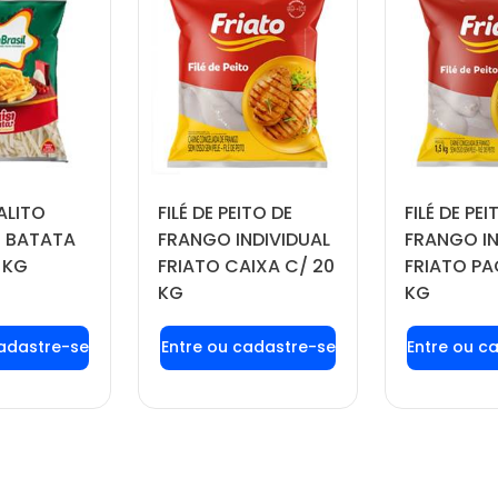
ALITO
FILÉ DE PEITO DE
FILÉ DE PEI
 BATATA
FRANGO INDIVIDUAL
FRANGO IN
 KG
FRIATO CAIXA C/ 20
FRIATO PA
KG
KG
 login ou
Faça seu login ou
Faça seu
tre-se
cadastre-se
cadas
 preços e
para ver preços e
para ver
prar
comprar
com