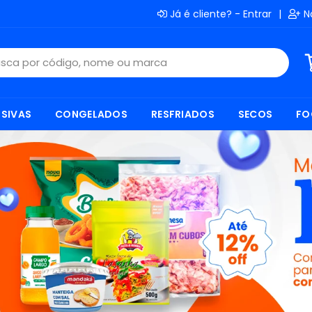
Já é cliente? - Entrar
|
N
SIVAS
CONGELADOS
RESFRIADOS
SECOS
FO