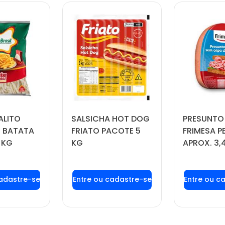
ALITO
SALSICHA HOT DOG
PRESUNTO
 BATATA
FRIATO PACOTE 5
FRIMESA P
 KG
KG
APROX. 3,
 login ou
Faça seu login ou
Faça seu
tre-se
cadastre-se
cadas
 preços e
para ver preços e
para ver
prar
comprar
com