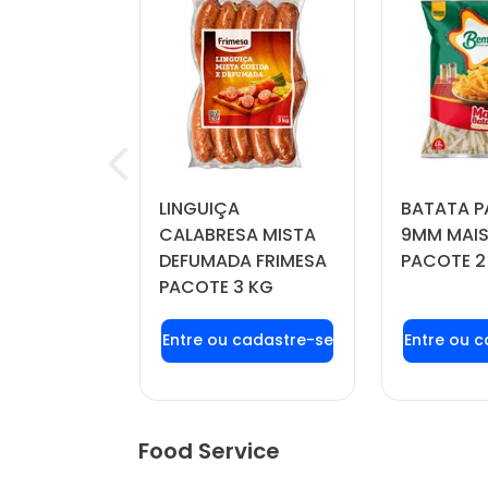
RINKLE
LINGUIÇA
BATATA P
IL PACOTE
CALABRESA MISTA
9MM MAIS
DEFUMADA FRIMESA
PACOTE 2
PACOTE 3 KG
u login ou
Faça seu login ou
Faça seu
stre-se
cadastre-se
cadas
r preços e
para ver preços e
para ver
mprar
comprar
com
Food Service