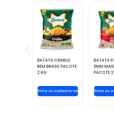
OÍDA
BATATA CRINKLE
BATATA P
FORTBOI
BEM BRASIL PACOTE
9MM MAIS
 KG
2 KG
PACOTE 2
u login ou
Faça seu login ou
Faça seu
stre-se
cadastre-se
cadas
r preços e
para ver preços e
para ver
mprar
comprar
com