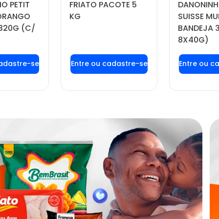
O PETIT
FRIATO PACOTE 5
DANONINH
MORANGO
KG
SUISSE MU
320G (C/
BANDEJA 
8X40G)
 login ou
Faça seu login ou
Faça seu
tre-se
cadastre-se
cadas
 preços e
para ver preços e
para ver
prar
comprar
com