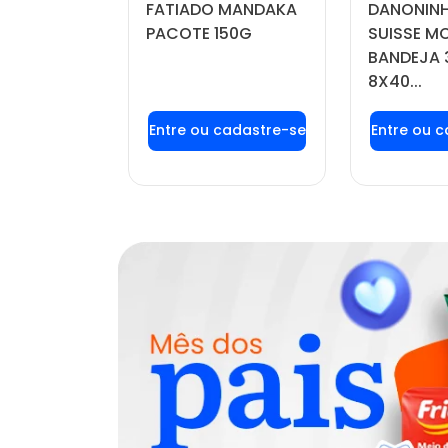
FATIADO MANDAKA
DANONINH
DO POTE
PACOTE 150G
SUISSE 
BANDEJA 
8X40...
u login ou
Faça seu login ou
Faça seu
stre-se
cadastre-se
cadas
r preços e
para ver preços e
para ver
mprar
comprar
com