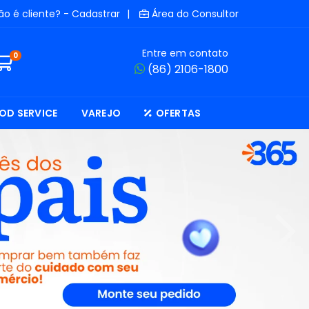
ão é cliente? - Cadastrar
|
Área do Consultor
Entre em contato
0
(86) 2106-1800
OD SERVICE
VAREJO
OFERTAS