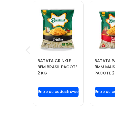
OÍDA
BATATA CRINKLE
BATATA P
FORTBOI
BEM BRASIL PACOTE
9MM MAIS
 KG
2 KG
PACOTE 2
u login ou
Faça seu login ou
Faça seu
stre-se
cadastre-se
cadas
r preços e
para ver preços e
para ver
mprar
comprar
com