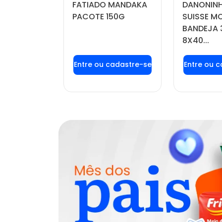
FATIADO MANDAKA
DANONINH
DO POTE
PACOTE 150G
SUISSE 
BANDEJA 
8X40...
u login ou
Faça seu login ou
Faça seu
stre-se
cadastre-se
cadas
r preços e
para ver preços e
para ver
mprar
comprar
com