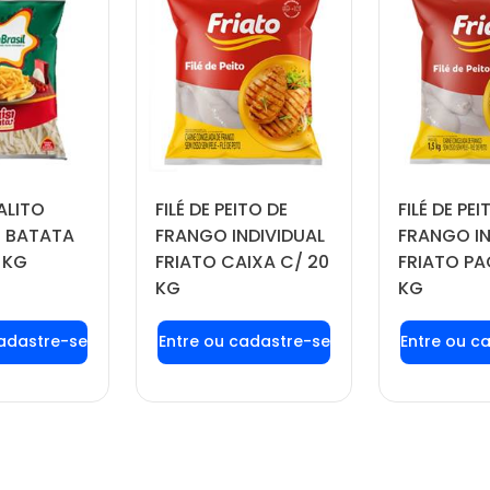
ALITO
FILÉ DE PEITO DE
FILÉ DE PEI
 BATATA
FRANGO INDIVIDUAL
FRANGO IN
 KG
FRIATO CAIXA C/ 20
FRIATO PA
KG
KG
 login ou
Faça seu login ou
Faça seu
tre-se
cadastre-se
cadas
 preços e
para ver preços e
para ver
prar
comprar
com