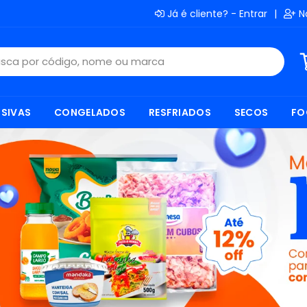
Já é cliente? - Entrar
|
N
SIVAS
CONGELADOS
RESFRIADOS
SECOS
FO