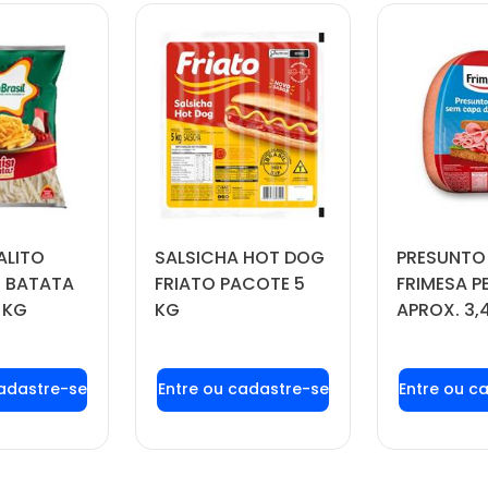
ALITO
SALSICHA HOT DOG
PRESUNTO
 BATATA
FRIATO PACOTE 5
FRIMESA P
 KG
KG
APROX. 3,
 login ou
Faça seu login ou
Faça seu
tre-se
cadastre-se
cadas
 preços e
para ver preços e
para ver
prar
comprar
com