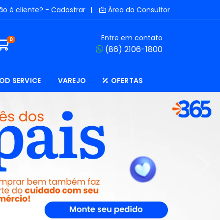
ão é cliente? - Cadastrar
|
Área do Consultor
Entre em contato
0
(86) 2106-1800
OD SERVICE
VAREJO
OFERTAS