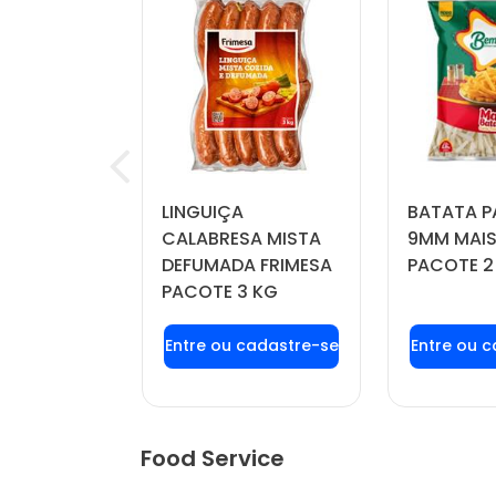
RINKLE
LINGUIÇA
BATATA P
IL PACOTE
CALABRESA MISTA
9MM MAIS
DEFUMADA FRIMESA
PACOTE 2
PACOTE 3 KG
u login ou
Faça seu login ou
Faça seu
stre-se
cadastre-se
cadas
r preços e
para ver preços e
para ver
mprar
comprar
com
Food Service