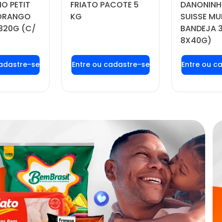
O PETIT
FRIATO PACOTE 5
DANONINH
MORANGO
KG
SUISSE MU
320G (C/
BANDEJA 
8X40G)
 login ou
Faça seu login ou
Faça seu
tre-se
cadastre-se
cadas
 preços e
para ver preços e
para ver
prar
comprar
com