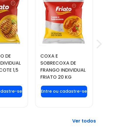
TO DE
COXA E
QUEIJO MU
DIVIDUAL
SOBRECOXA DE
MANDAKA 
COTE 1,5
FRANGO INDIVIDUAL
APROX. 4 
FRIATO 20 KG
 login ou
Faça seu login ou
Faça seu 
tre-se
cadastre-se
cadast
 preços e
para ver preços e
para ver 
prar
comprar
comp
Veja mais