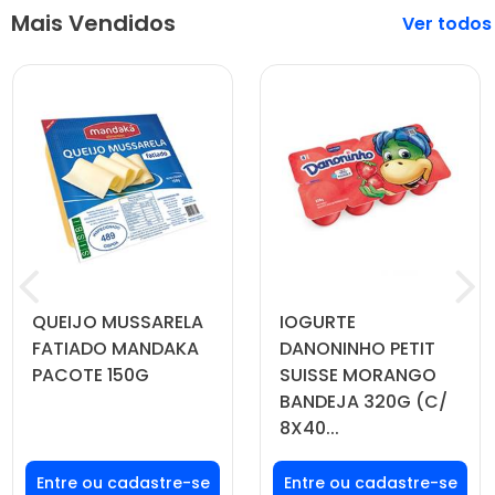
Mais Vendidos
Veja mais
QUEIJO MUSSARELA
IOGURTE
FATIADO MANDAKA
DANONINHO PETIT
PACOTE 150G
SUISSE MORANGO
BANDEJA 320G (C/
8X40...
Faça seu login ou
Faça seu login ou
cadastre-se para
cadastre-se para