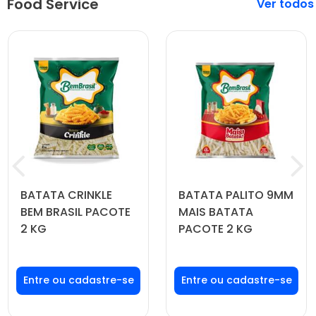
Food Service
Veja mais
BATATA CRINKLE
BATATA PALITO 9MM
BEM BRASIL PACOTE
MAIS BATATA
2 KG
PACOTE 2 KG
Faça seu login ou
Faça seu login ou
cadastre-se para
cadastre-se para
ver preços e
ver preços e
comprar
comprar