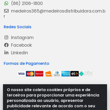
(86) 2106-1800
medeiros365@medeirosdistribuidora.com.b
r
Redes Sociais
Instagram
Facebook
Linkedin
Formas de Pagamento
O nosso site coleta cookies próprios e de
Medeiros Distribuidora - Rua Dias Carneiro, 1977 -
terceiros para proporcionar uma experiência
Ramal, Bacabal/MA - CEP 65.700-000 - CNPJ
personalizada ao usuário, apresentar
08.474.030/0001-41
publicidade relevante de acordo com o seu