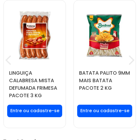
LINGUIÇA
BATATA PALITO 9MM
CALABRESA MISTA
MAIS BATATA
DEFUMADA FRIMESA
PACOTE 2 KG
PACOTE 3 KG
Faça seu login ou
Faça seu login ou
cadastre-se para
cadastre-se para
ver preços e
ver preços e
comprar
comprar