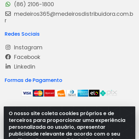
(86) 2106-1800
medeiros365@medeirosdistribuidora.com.b
r
Redes Sociais
Instagram
Facebook
Linkedin
Formas de Pagamento
O nosso site coleta cookies próprios e de
Medeiros Distribuidora - Rua Dias Carneiro, 1977 -
terceiros para proporcionar uma experiência
Ramal, Bacabal/MA - CEP 65.700-000 - CNPJ
personalizada ao usuário, apresentar
08.474.030/0001-41
publicidade relevante de acordo com o seu