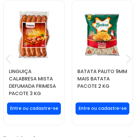
LINGUIÇA
BATATA PALITO 9MM
CALABRESA MISTA
MAIS BATATA
DEFUMADA FRIMESA
PACOTE 2 KG
PACOTE 3 KG
Faça seu login ou
Faça seu login ou
cadastre-se para
cadastre-se para
ver preços e
ver preços e
comprar
comprar