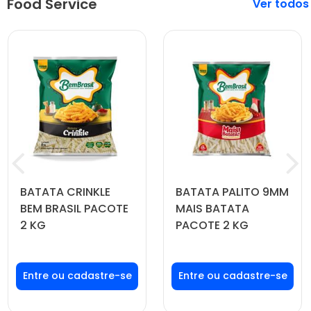
Food Service
Veja mais
BATATA CRINKLE
BATATA PALITO 9MM
BEM BRASIL PACOTE
MAIS BATATA
2 KG
PACOTE 2 KG
Faça seu login ou
Faça seu login ou
cadastre-se para
cadastre-se para
ver preços e
ver preços e
comprar
comprar