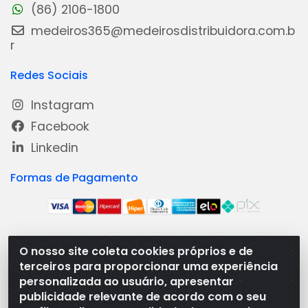
(86) 2106-1800
medeiros365@medeirosdistribuidora.com.b
r
Redes Sociais
Instagram
Facebook
Linkedin
Formas de Pagamento
O nosso site coleta cookies próprios e de
Medeiros Distribuidora - Rua Dias Carneiro, 1977 -
terceiros para proporcionar uma experiência
Ramal, Bacabal/MA - CEP 65.700-000 - CNPJ
personalizada ao usuário, apresentar
08.474.030/0001-41
publicidade relevante de acordo com o seu