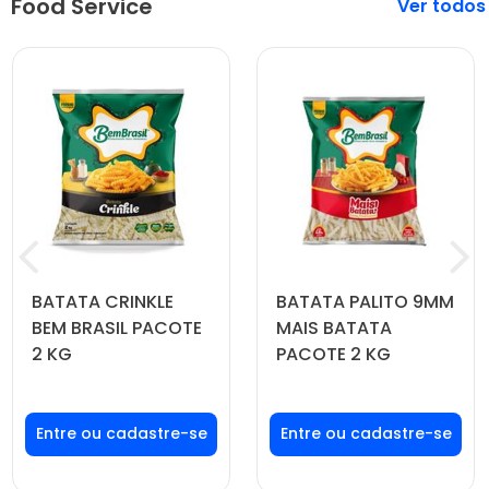
Food Service
Veja mais
BATATA CRINKLE
BATATA PALITO 9MM
BEM BRASIL PACOTE
MAIS BATATA
2 KG
PACOTE 2 KG
Faça seu login ou
Faça seu login ou
cadastre-se para
cadastre-se para
ver preços e
ver preços e
comprar
comprar