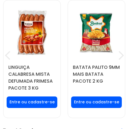
LINGUIÇA
BATATA PALITO 9MM
CALABRESA MISTA
MAIS BATATA
DEFUMADA FRIMESA
PACOTE 2 KG
PACOTE 3 KG
Faça seu login ou
Faça seu login ou
cadastre-se para
cadastre-se para
ver preços e
ver preços e
comprar
comprar