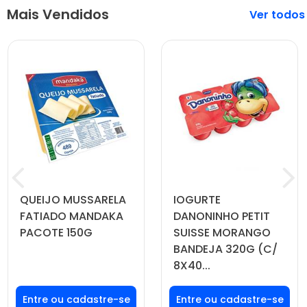
Mais Vendidos
Veja mais
QUEIJO MUSSARELA
IOGURTE
FATIADO MANDAKA
DANONINHO PETIT
PACOTE 150G
SUISSE MORANGO
BANDEJA 320G (C/
8X40...
Faça seu login ou
Faça seu login ou
cadastre-se para
cadastre-se para