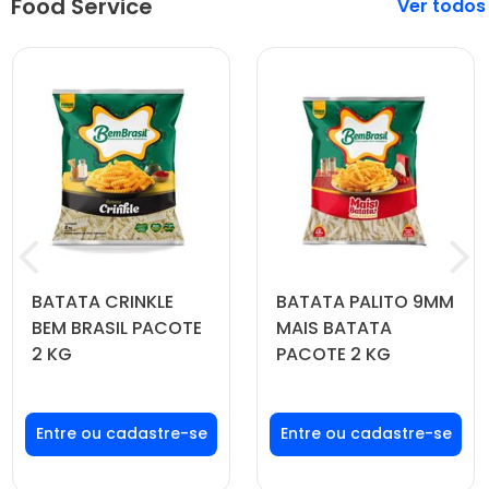
Food Service
Veja mais
BATATA CRINKLE
BATATA PALITO 9MM
BEM BRASIL PACOTE
MAIS BATATA
2 KG
PACOTE 2 KG
Faça seu login ou
Faça seu login ou
cadastre-se para
cadastre-se para
ver preços e
ver preços e
comprar
comprar