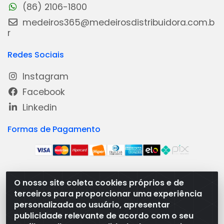
(86) 2106-1800
medeiros365@medeirosdistribuidora.com.b
r
Redes Sociais
Instagram
Facebook
Linkedin
Formas de Pagamento
O nosso site coleta cookies próprios e de
Medeiros Distribuidora - Rua Dias Carneiro, 1977 -
terceiros para proporcionar uma experiência
Ramal, Bacabal/MA - CEP 65.700-000 - CNPJ
personalizada ao usuário, apresentar
08.474.030/0001-41
publicidade relevante de acordo com o seu