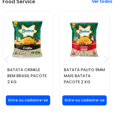
Food Service
Veja mais
BATATA CRINKLE
BATATA PALITO 9MM
BEM BRASIL PACOTE
MAIS BATATA
2 KG
PACOTE 2 KG
Faça seu login ou
Faça seu login ou
cadastre-se para
cadastre-se para
ver preços e
ver preços e
comprar
comprar