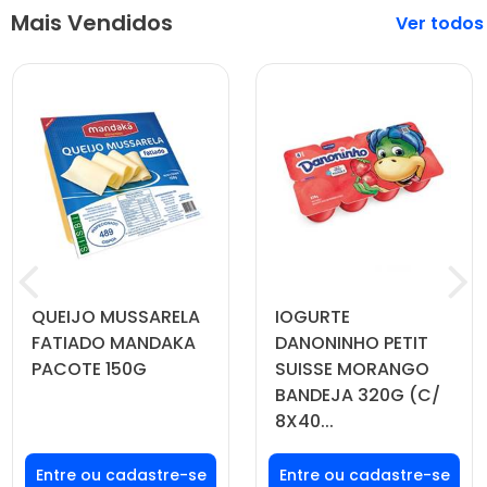
Mais Vendidos
Veja mais
QUEIJO MUSSARELA
IOGURTE
FATIADO MANDAKA
DANONINHO PETIT
PACOTE 150G
SUISSE MORANGO
BANDEJA 320G (C/
8X40...
Faça seu login ou
Faça seu login ou
cadastre-se para
cadastre-se para