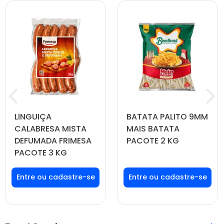
LINGUIÇA
BATATA PALITO 9MM
CALABRESA MISTA
MAIS BATATA
DEFUMADA FRIMESA
PACOTE 2 KG
PACOTE 3 KG
Faça seu login ou
Faça seu login ou
cadastre-se para
cadastre-se para
ver preços e
ver preços e
comprar
comprar