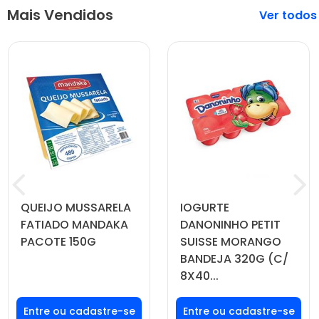
Mais Vendidos
Veja mais
QUEIJO MUSSARELA
IOGURTE
FATIADO MANDAKA
DANONINHO PETIT
PACOTE 150G
SUISSE MORANGO
BANDEJA 320G (C/
8X40...
Faça seu login ou
Faça seu login ou
cadastre-se para
cadastre-se para