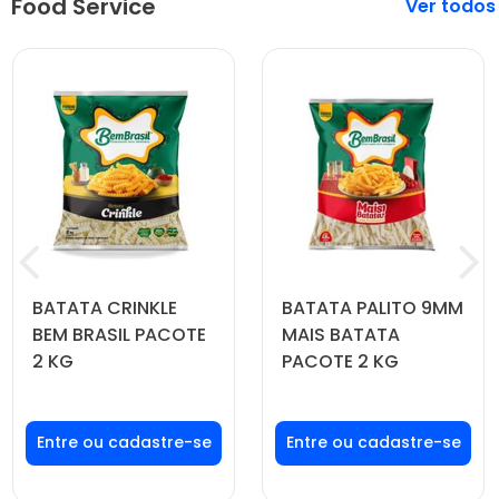
Food Service
Veja mais
BATATA CRINKLE
BATATA PALITO 9MM
BEM BRASIL PACOTE
MAIS BATATA
2 KG
PACOTE 2 KG
Faça seu login ou
Faça seu login ou
cadastre-se para
cadastre-se para
ver preços e
ver preços e
comprar
comprar