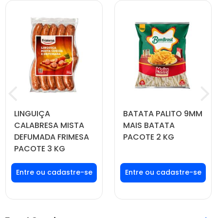
LINGUIÇA
BATATA PALITO 9MM
CALABRESA MISTA
MAIS BATATA
DEFUMADA FRIMESA
PACOTE 2 KG
PACOTE 3 KG
Faça seu login ou
Faça seu login ou
cadastre-se para
cadastre-se para
ver preços e
ver preços e
comprar
comprar