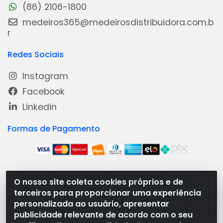
(86) 2106-1800
medeiros365@medeirosdistribuidora.com.b
r
Redes Sociais
Instagram
Facebook
Linkedin
Formas de Pagamento
O nosso site coleta cookies próprios e de
Medeiros Distribuidora - Rua Dias Carneiro, 1977 -
terceiros para proporcionar uma experiência
Ramal, Bacabal/MA - CEP 65.700-000 - CNPJ
personalizada ao usuário, apresentar
08.474.030/0001-41
publicidade relevante de acordo com o seu